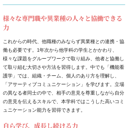
や異
業種
様々な専門職や異業種の人々と協働できる
の
力
人々
と協
これからの時代、他職種のみならず異業種との連携・協
働で
働も必要です。1年次から他学科の学生とかかわり、
きる
様々な課題をグループワークで取り組み、他者と協働し
力
て取り組む大切さや方法を習得します。中でも「機能看
護学」では、組織・チーム、個人のあり方を理解し、
2.2.
「アサーティブコミュニケーション」を学びます。立場
自ら
の異なる者同士の中で、相手の意見を尊重しながら自分
学
の意見を伝えるスキルで、本学科ではこうした高いコミ
び、
ュニケーション能力を習得できます。
成長
し続
自ら学び、成長し続ける力