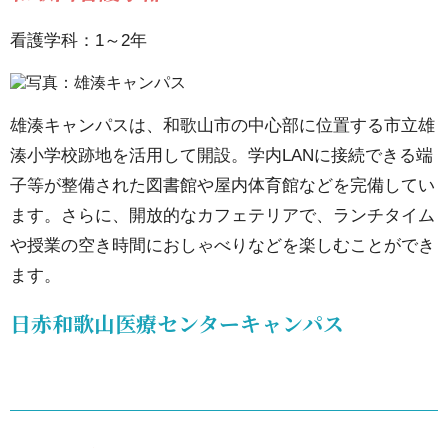
看護
学部
看護学科：1～2年
8.2.
東が
雄湊キャンパスは、和歌山市の中心部に位置する市立雄
丘・
湊小学校跡地を活用して開設。学内LANに接続できる端
立川
子等が整備された図書館や屋内体育館などを完備してい
看護
ます。さらに、開放的なカフェテリアで、ランチタイム
学部
や授業の空き時間におしゃべりなどを楽しむことができ
ます。
9.
船
日赤和歌山医療センターキャンパス
橋
キ
ャ
ン