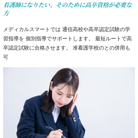
看護師になりたい、そのために高卒資格が必要な
スの生
方
徒を含
む）
メディカルスマートでは 通信高校や高卒認定試験の学
習指導を 個別指導でサポートします。 最短ルートで高
15.2.
卒認定試験に合格させます。 准看護学校のとの併用も
02合格
可
率が高
い理由
① 分析
力×志
望大選
び
15.3.
03合格