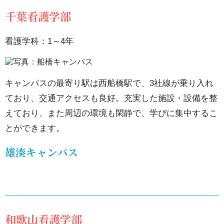
立
千葉看護学部
病
院
看護学科：1～4年
機
構
キャンパスの最寄り駅は西船橋駅で、3社線が乗り入れ
立
ており、交通アクセスも良好。充実した施設・設備を整
川
えており、また周辺の環境も閑静で、学びに集中するこ
キ
とができます。
ャ
ン
雄湊キャンパス
パ
ス
8.1.
立川
和歌山看護学部