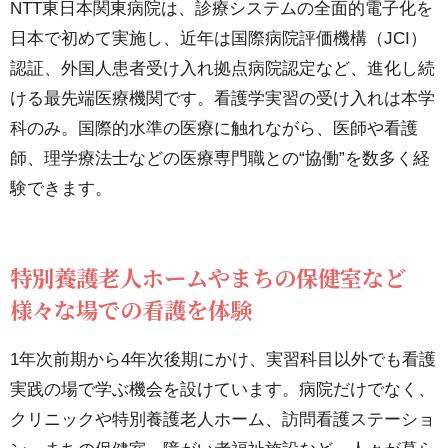
NTT東日本関東病院は、診療システムの全面的電子化を
導入
日本で初めて実施し、近年は国際病院評価機構（JCI）
した
認証、外国人患者受け入れ拠点病院認定など、進化し続
NTT
ける最先端医療機関です。看護学実習の受け入れは本学
東日
科のみ。国際的水準の医療に触れながら、医師や看護
本関
師、理学療法士などの医療専門職との“協働”を数多く経
東病
験できます。
院
で、
特別養護老人ホームやまちの保健室など
実践
様々な場での看護を体験
的な
実習
1年次前期から4年次後期にかけ、実習科目以外でも看護
を体
実践の場で学ぶ機会を設けています。病院だけでなく、
験
クリニックや特別養護老人ホーム、訪問看護ステーショ
4.2.