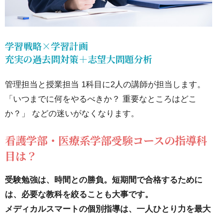
率が高
い理由
② 大学
学習戦略×学習計画
と過去
充実の過去問対策＋志望大問題分析
問分析
管理担当と授業担当 1科目に2人の講師が担当します。
15.4.
「いつまでに何をやるべきか？ 重要なところはどこ
04基礎
か？」 などの迷いがなくなります。
学力の
徹底
看護学部・医療系学部受験コースの指導科
目は？
15.5.
051科
受験勉強は、時間との勝負。短期間で合格するために
目に2
は、必要な教科を絞ることも大事です。
人の講
メディカルスマートの個別指導は、一人ひとり力を最大
師が担