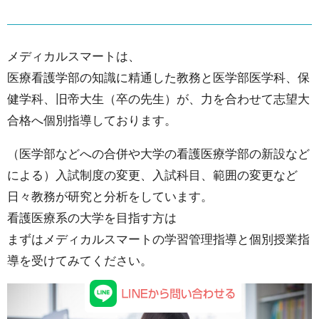
ィカ
ルス
マー
メディカルスマートは、
トの
医療看護学部の知識に精通した教務と医学部医学科、保
指導
健学科、旧帝大生（卒の先生）が、力を合わせて志望大
16.1.
合格へ個別指導しております。
メディ
（医学部などへの合併や大学の看護医療学部の新設など
カルス
による）入試制度の変更、入試科目、範囲の変更など
マート
日々教務が研究と分析をしています。
の学習
看護医療系の大学を目指す方は
計画表
まずはメディカルスマートの学習管理指導と個別授業指
導を受けてみてください。