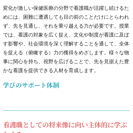
変化が激しい保健医療の分野で看護職が活躍し続けるた
び
めには、困難に遭遇しても目の前のことだけにとらわれ
の
ず、先を見通し、それを乗り越える力が必要です。授業
サ
では、看護の対象を広く捉え、文化や制度が看護に及ぼ
ポ
す影響や、社会環境を深く理解することを通して、全体
ー
を捉える（俯瞰する）力の獲得をめざします。様々な物
ト
事に関心を持ち、視野を広げることで、先を見据えた豊
体
かな看護を提供できる人材を育成します。
制
3.1.
学びのサポート体制
看護
職と
して
の将
看護職としての将来像に向い主体的に学ぶ
来像