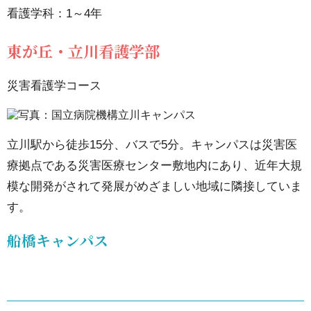
看護学科：1～4年
7.1.
東が丘・立川看護学部
東が
丘看
災害看護学コース
護学
部
7.2.
立川駅から徒歩15分、バスで5分。キャンパスは災害医
東が
療拠点である災害医療センター敷地内にあり、近年大規
模な開発がされて発展がめざましい地域に隣接していま
丘・
す。
立川
看護
船橋キャンパス
学部
8.
国