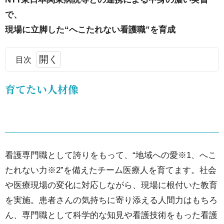
で、
現場に立脚した“へこたれない看護職”を育成
目次
1.
育てたい人材像
育
て
た
い
人
看護専門職として誇りをもって、“地域への愛※1、へこ
材
たれない力※2”を備えたチーム医療人を育てます。社会
像
や医療現場の変化に対応しながら、現場に根付いた教育
を実施。患者さんの気持ちに寄り添える人間力はもちろ
2.
ん、専門職として科学的な知見や看護技術をもった看護
4年