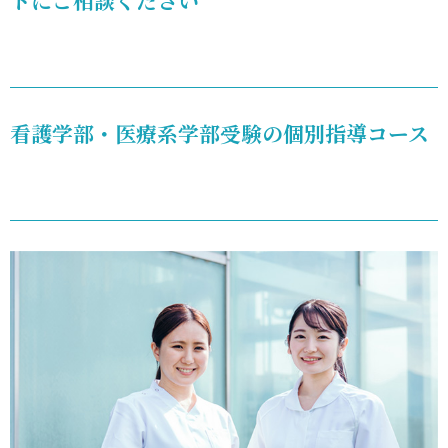
トにご相談ください
看護学
部
11.
日赤
看護学部・医療系学部受験の個別指導コース
和歌
山医
療セ
ンタ
ーキ
ャン
パス
11.1.
和歌山
看護学