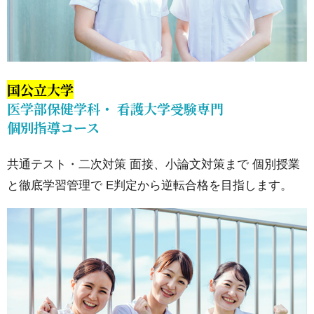
部
12.
東京
医療
国公立大学
保健
医学部保健学科・ 看護大学受験専門
大
個別指導コース
学
医療
共通テスト・二次対策 面接、小論文対策まで 個別授業
保険
と徹底学習管理で E判定から逆転合格を目指します。
学
部
看護
学科
を目
指す