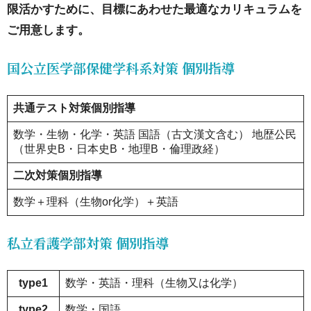
限活かすために、目標にあわせた最適なカリキュラムを
当（場
ご用意します。
合によ
っては
国公立医学部保健学科系対策
個別指導
3人）
共通テスト対策個別指導
15.6.
数学・生物・化学・英語 国語（古文漢文含む） 地歴公民
06自習
（世界史B・日本史B・地理B・倫理政経）
力を高
二次対策個別指導
める個
数学＋理科（生物or化学）＋英語
別指導
15.7.
私立看護学部対策
個別指導
07個性
のある
type1
数学・英語・理科（生物又は化学）
志望動
type2
数学・国語