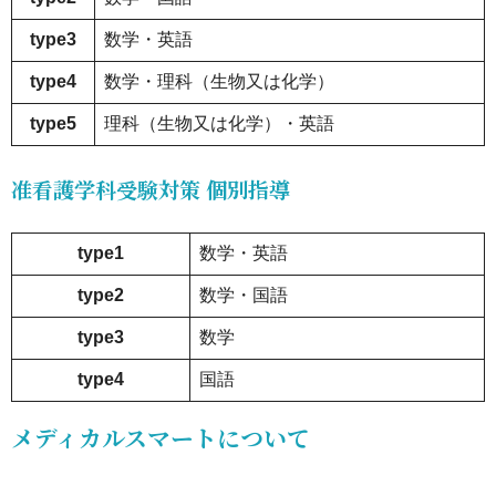
機書を
type3
数学・英語
指導、
type4
数学・理科（生物又は化学）
丁寧に
添削
type5
理科（生物又は化学）・英語
15.8.
准看護学科受験対策
個別指導
08定期
テスト
type1
数学・英語
と合格
type2
数学・国語
を同時
type3
数学
サポー
ト
type4
国語
16.
メディカルスマートについて
メデ