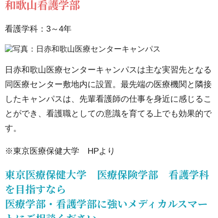
和歌山看護学部
パ
ス
看護学科：3～4年
9.1.
千葉
日赤和歌山医療センターキャンパスは主な実習先となる
看護
同医療センター敷地内に設置。最先端の医療機関と隣接
学部
したキャンパスは、先輩看護師の仕事を身近に感じるこ
10.
とができ、看護職としての意識を育てる上でも効果的で
雄湊
す。
キャ
※東京医療保健大学 HPより
ンパ
ス
東京医療保健大学 医療保険学部 看護学科
10.1.
を目指すなら
医療学部・看護学部に強いメディカルスマー
和歌山