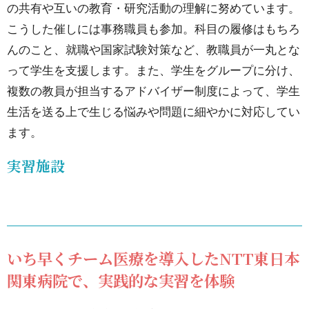
の共有や互いの教育・研究活動の理解に努めています。
生生
こうした催しには事務職員も参加。科目の履修はもちろ
活を
んのこと、就職や国家試験対策など、教職員が一丸とな
支援
って学生を支援します。また、学生をグループに分け、
4.
複数の教員が担当するアドバイザー制度によって、学生
実
生活を送る上で生じる悩みや問題に細やかに対応してい
習
ます。
施
実習施設
設
4.1.
いち
早く
いち早くチーム医療を導入したNTT東日本
チー
関東病院で、実践的な実習を体験
ム医
療を