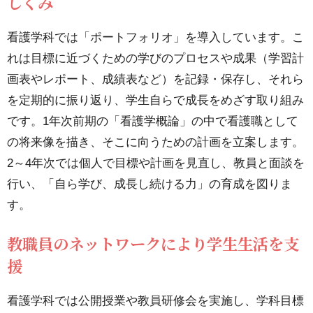
しくみ
に向
い主
看護学科では「ポートフォリオ」を導入しています。こ
体的
れは目標に近づくための学びのプロセスや成果（学習計
に学
画表やレポート、成績表など）を記録・保存し、それら
ぶし
を定期的に振り返り、学生自らで成長をめざす取り組み
くみ
です。1年次前期の「看護学概論」の中で看護職として
の将来像を描き、そこに向うための計画を立案します。
3.2.
2～4年次では個人で目標や計画を見直し、教員と面談を
教職
行い、「自ら学び、成長し続ける力」の育成を図りま
員の
す。
ネッ
教職員のネットワークにより学生生活を支
トワ
援
ーク
によ
看護学科では公開授業や教員研修会を実施し、学科目標
り学