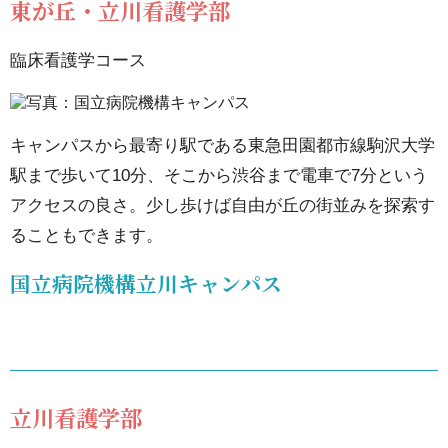
東が丘・立川看護学部
医療
保健
臨床看護学コース
学部
7.
国
キャンパスから最寄り駅である東急田園都市線駒沢大学
立
駅まで歩いて10分、そこから渋谷まで電車で7分という
病
アクセスの良さ。少し歩けば自由が丘の街並みを探索す
院
ることもできます。
機
国立病院機構立川キャンパス
構
キ
ャ
ン
立川看護学部
パ
ス