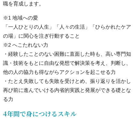
職を育成します。
間
で
※1 地域への愛
身
「一人ひとりの人生」「人々の生活」「ひらかれたケア
に
の場」に関心を注ぎ行動すること
つ
※2 へこたれない力
け
・経験したことのない困難に直面した時も、高い専門知
る
識・技術をもとに自由な発想で解決策を考え、判断し、
ス
他の人の協力も得ながらアクションを起こせる力
キ
・たとえ失敗しても失敗を受けとめ、振り返りを活かし
ル
再び前に進んでいける内省的実践と発展ができる礎とな
る力
2.1.
様々
4年間で身につけるスキル
な専
門職