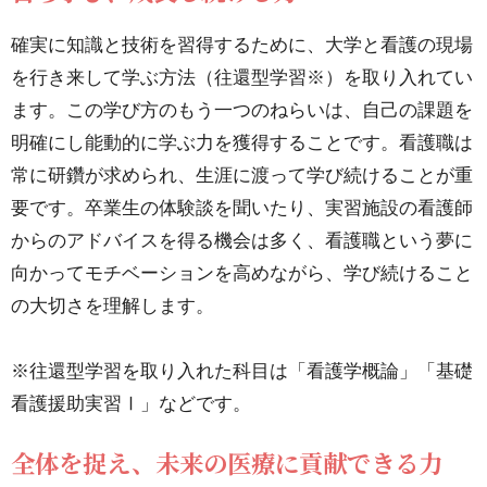
ける
確実に知識と技術を習得するために、大学と看護の現場
力
を行き来して学ぶ方法（往還型学習※）を取り入れてい
2.3.
ます。この学び方のもう一つのねらいは、自己の課題を
全体
明確にし能動的に学ぶ力を獲得することです。看護職は
を捉
常に研鑽が求められ、生涯に渡って学び続けることが重
え、
要です。卒業生の体験談を聞いたり、実習施設の看護師
未来
からのアドバイスを得る機会は多く、看護職という夢に
の医
向かってモチベーションを高めながら、学び続けること
療に
の大切さを理解します。
貢献
でき
※往還型学習を取り入れた科目は「看護学概論」「基礎
る力
看護援助実習Ⅰ」などです。
3.
全体を捉え、未来の医療に貢献できる力
学