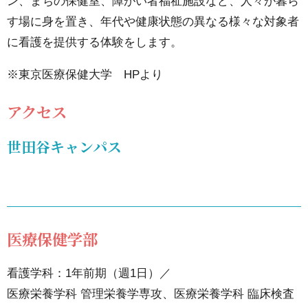
ン、まちの保健室、障がい者福祉施設など、人々が暮ら
特別
す場に身を置き、年代や健康状態の異なる様々な対象者
養護
に看護を提供する体験をします。
老人
※東京医療保健大学 HPより
ホー
ムや
アクセス
まち
世田谷キャンパス
の保
健室
など
様々
な場
医療保健学部
での
看護学科：1年前期（週1日）／
看護
医療栄養学科 管理栄養学専攻、医療栄養学科 臨床検査
を体