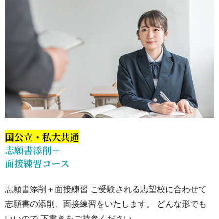
さい
13.
看護
学
部・
医療
系学
部受
国公立・私大共通
験の
志願書添削＋
個別
面接練習コース
指導
コー
志願書添削＋面接練習 ご受験される志望校に合わせて
ス
志願書の添削、面接練習をいたします。 どんな形でも
13.1.
いいので 下書きをご持参ください。