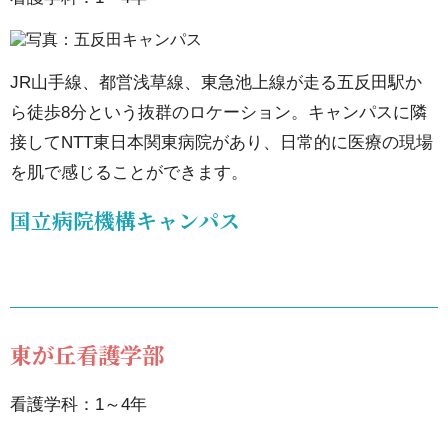
医療
保健
JR山手線、都営浅草線、東急池上線が走る五反田駅か
学部
ら徒歩8分という抜群のロケーション。キャンパスに隣
6.
接してNTT東日本関東病院があり、日常的に医療の現場
を肌で感じることができます。
五
反
国立病院機構キャンパス
田
キ
ャ
ン
東が丘看護学部
パ
ス
看護学科：1～4年
6.1.