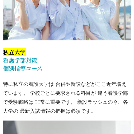
なら
医療
学
部・
看護
私立大学
学部
看護学部対策
に強
個別指導コース
いメ
ディ
特に私立の看護大学は 合併や新設などがここ近年増え
カル
ています。 学校ごとに要求される科目が 違う看護学部
スマ
で受験戦略は 非常に重要です。 新設ラッシュの今、各
ート
大学の 最新入試情報の把握は必須です。
にご
相談
くだ