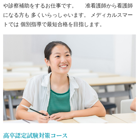
や診察補助をするお仕事です。 准看護師から看護師
つい
になる方も 多くいらっしゃいます。 メディカルスマー
て
トでは 個別指導で最短合格を目指します。
15.
メデ
ィカ
ルス
マー
トの
特徴
15.1.
01圧倒
的な実
績（受
高卒認定試験対策コース
験テラ