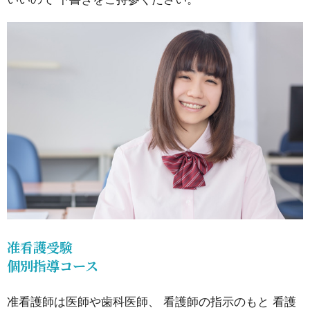
看護学
部・医
療系学
部受験
コース
の指導
科目
は？
14.
メデ
ィカ
准看護受験
個別指導コース
ルス
マー
准看護師は医師や歯科医師、 看護師の指示のもと 看護
トに