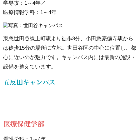
学専攻：1～4年／
験
医療情報学科：1～4年
4.3.
アク
セス
東急世田谷線上町駅より徒歩3分、小田急豪徳寺駅から
は徒歩15分の場所に立地。世田谷区の中心に位置し、都
5.
心に近いのが魅力です。キャンパス内には最新の施設・
世
設備を整えています。
田
五反田キャンパス
谷
キ
ャ
ン
パ
医療保健学部
ス
5.1.
看護学科：1～4年