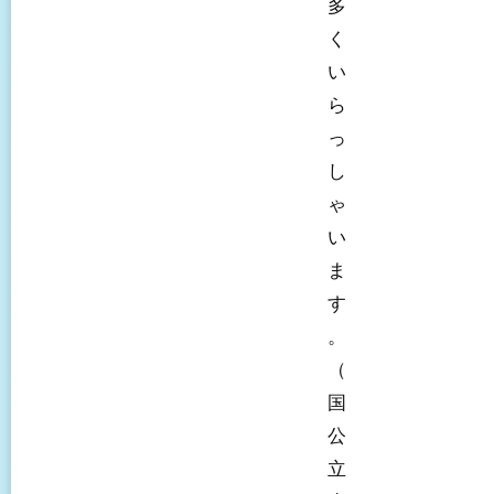
多
く
い
ら
っ
し
ゃ
い
ま
す
。
（
国
公
立