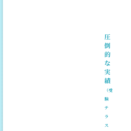
圧
倒
的
な
実
績
（受
験
テ
ラ
ス