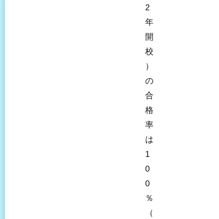
2
年
開
校
）
の
合
格
率
は
1
0
0
％
（