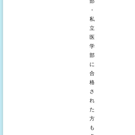
部
・
私
立
医
学
部
に
合
格
さ
れ
た
方
も