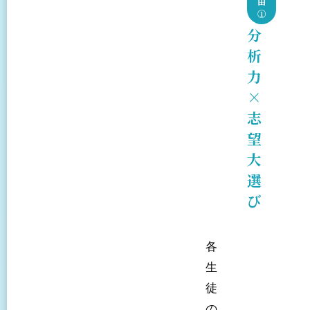
由
①
分
析
力
×
志
望
大
選
び
各
生
徒
の