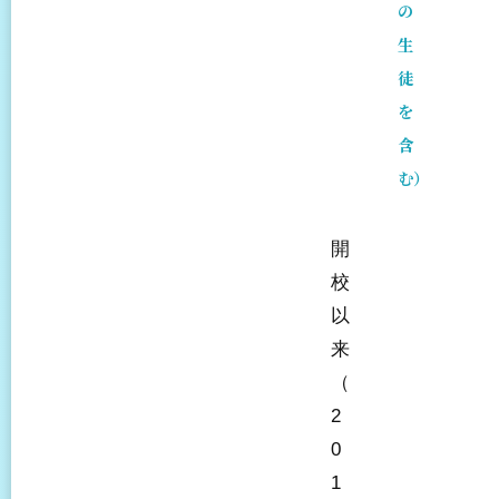
の
生
徒
を
含
む）
開
校
以
来
（
2
0
1