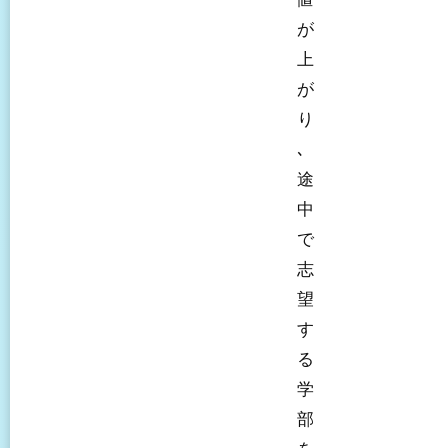
が
上
が
り
､
途
中
で
志
望
す
る
学
部