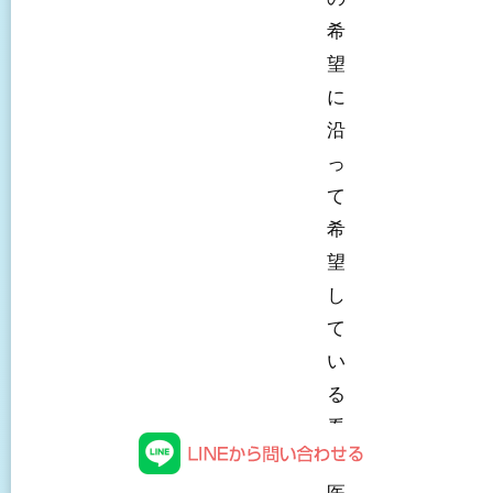
希
望
に
沿
っ
て
希
望
し
て
い
る
看
護