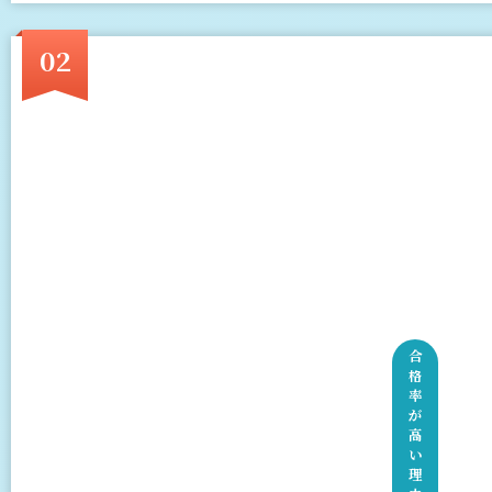
02
合
格
率
が
高
い
理