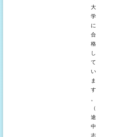
大
学
に
合
格
し
て
い
ま
す
。
（
途
中
志