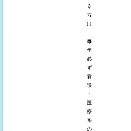
る
方
は
、
毎
年
必
ず
看
護
・
医
療
系
の