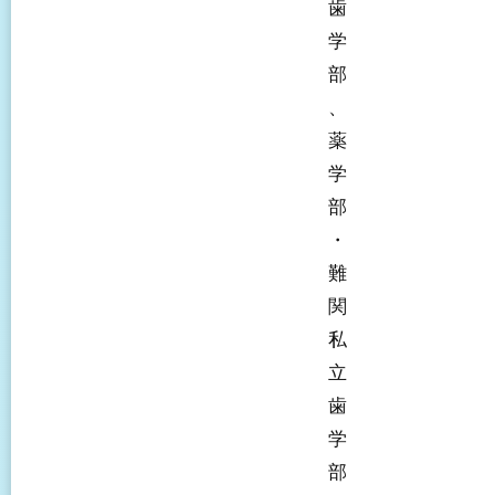
歯
学
部
、
薬
学
部
・
難
関
私
立
歯
学
部