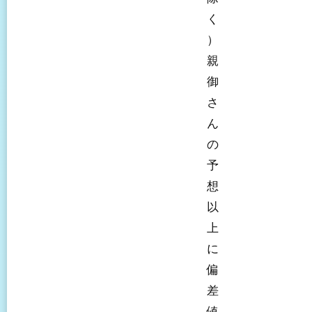
く
）
親
御
さ
ん
の
予
想
以
上
に
偏
差
値