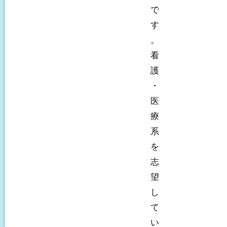
で
す
。
看
護
・
医
療
系
を
志
望
し
て
い