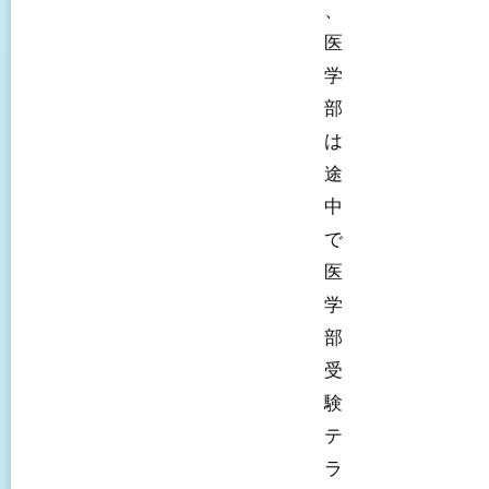
、
医
学
部
は
途
中
で
医
学
部
受
験
テ
ラ