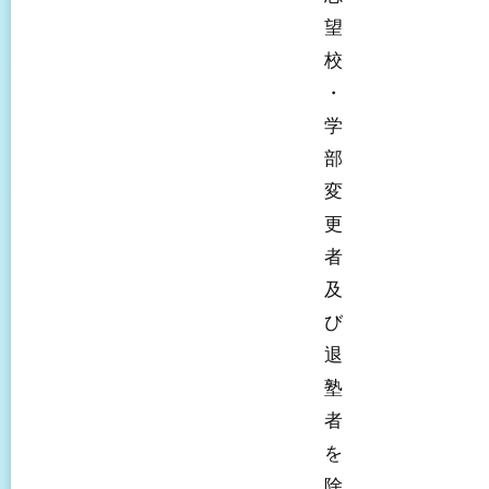
望
校
・
学
部
変
更
者
及
び
退
塾
者
を
除