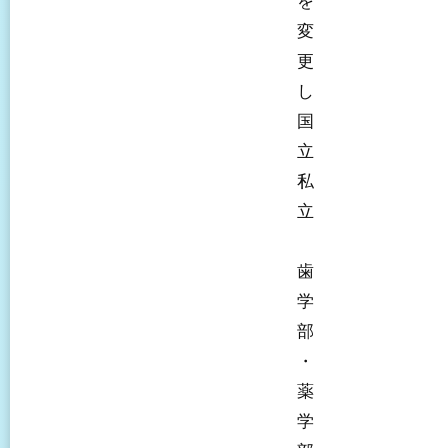
を
変
更
し
国
立
私
立
歯
学
部
・
薬
学