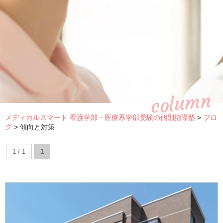
column
メディカルスマート 看護学部・医療系学部受験の個別指導塾
>
ブロ
グ
>
傾向と対策
1 / 1
1