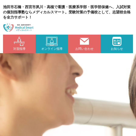
池田市石橋・西宮市夙川・高槻で看護・医療系学部・医学部保健へ、入試対策
の個別指導塾ならメディカルスマート。受験対策の予備校として、志望校合格
を全力サポート！
対面指導
オンライン指導
お問い合わせ
お知らせ