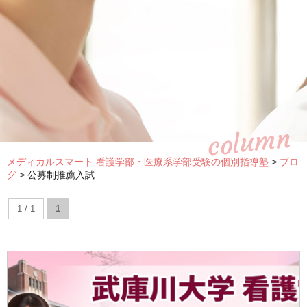
column
メディカルスマート 看護学部・医療系学部受験の個別指導塾
>
ブロ
グ
>
公募制推薦入試
1 / 1
1