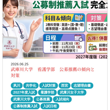
2026.06.25
武庫川大学 看護学部 公募推薦の傾向と
対策
夙川
共学化
入試対策
西宮
志望理由書
2027年度入試
看護学部
武庫川女子大学
武庫川大学
公募推薦
入試傾向
公募制推薦入試
入試日程