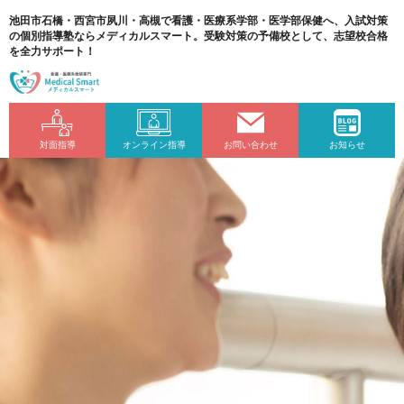
池田市石橋・西宮市夙川・高槻で看護・医療系学部・医学部保健へ、入試対策
の個別指導塾ならメディカルスマート。受験対策の予備校として、志望校合格
を全力サポート！
対面指導
オンライン指導
お問い合わせ
お知らせ