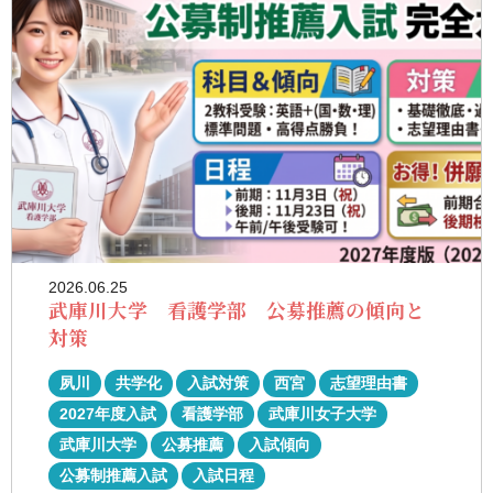
2026.06.25
武庫川大学 看護学部 公募推薦の傾向と
対策
夙川
共学化
入試対策
西宮
志望理由書
2027年度入試
看護学部
武庫川女子大学
武庫川大学
公募推薦
入試傾向
公募制推薦入試
入試日程