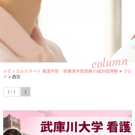
column
メディカルスマート 看護学部・医療系学部受験の個別指導塾
>
ブロ
グ
>
西宮
1 / 1
1