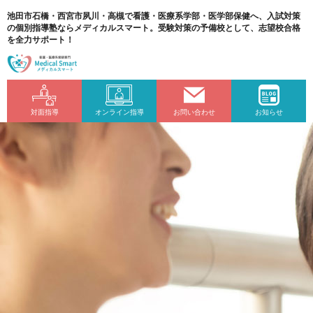
池田市石橋・西宮市夙川・高槻で看護・医療系学部・医学部保健へ、入試対策
の個別指導塾ならメディカルスマート。受験対策の予備校として、志望校合格
を全力サポート！
対面指導
オンライン指導
お問い合わせ
お知らせ