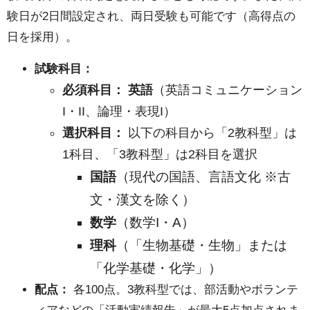
験日が2日間設定され、両日受験も可能です（高得点の
学
日を採用）。
共
通
試験科目：
テ
必須科目：
英語
（英語コミュニケーション
ス
I・II、論理・表現I）
ト
選択科目：
以下の科目から「2教科型」は
利
1科目、「3教科型」は2科目を選択
用
国語
（現代の国語、言語文化 ※古
選
文・漢文を除く）
抜
数学
（数学I・A）
4.
理科
（「生物基礎・生物」または
4.
「化学基礎・化学」）
2026
配点：
各100点。3教科型では、部活動やボランテ
年度