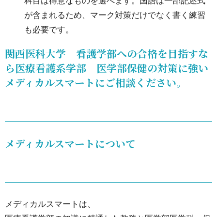
科目は得意なものを選べます。国語は一部記述式
6.
が含まれるため、マーク対策だけでなく書く練習
メ
も必要です。
デ
ィ
関西医科大学 看護学部への合格を目指すな
カ
ら医療看護系学部 医学部保健の対策に強い
ル
メディカルスマートにご相談ください。
ス
マ
ー
ト
メディカルスマートについて
に
つ
い
て
メディカルスマートは、
7.