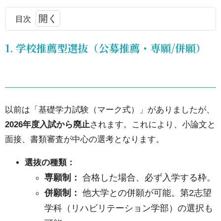
目次
1.
1. 学校推薦型選抜（公募推薦・専願/併願）
1.
学校
推薦
型選
以前は「基礎学力試験（マーク式）」がありましたが、
抜
2026年度入試から廃止
されます。これにより、小論文と
（公
面接、書類審査が中心の選考となります。
募推
薦・
選抜の種類：
専
専願制：
合格した場合、必ず入学する枠。
願/
併願制：
他大学との併願が可能。第2志望
併
学科（リハビリテーション学部）の選択も
願）