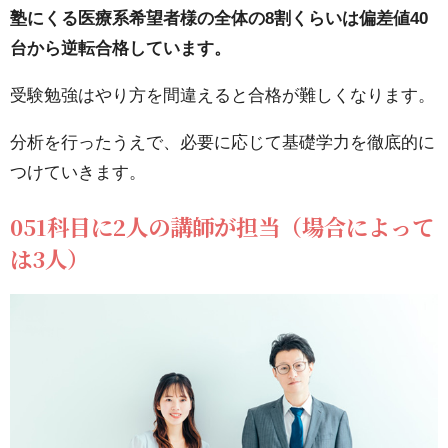
ス
塾にくる医療系希望者様の全体の8割くらいは偏差値40
マ
台から逆転合格しています。
ー
受験勉強はやり方を間違えると合格が難しくなります。
ト
の
分析を行ったうえで、必要に応じて基礎学力を徹底的に
指
つけていきます。
導
051科目に2人の講師が担当（場合によって
8.1.
は3人）
メデ
ィカ
ルス
マー
トの
学習