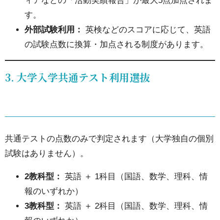
ィアなどの「活動実績報告」が最大5点加点されま
入試
す。
の変
外部試験利用：
英検などのスコアに応じて、英語
更点
の試験点数に換算・加点される制度があります。
まと
め
3. 大学入学共通テスト利用選抜
4.1.
合
格の
ため
共通テストの点数のみで判定されます（大学独自の個別
のポ
試験はありません）。
イン
ト
2教科型：
英語 ＋ 1科目（国語、数学、理科、情
報のいずれか）
5.
3教科型：
英語 ＋ 2科目（国語、数学、理科、情
関西