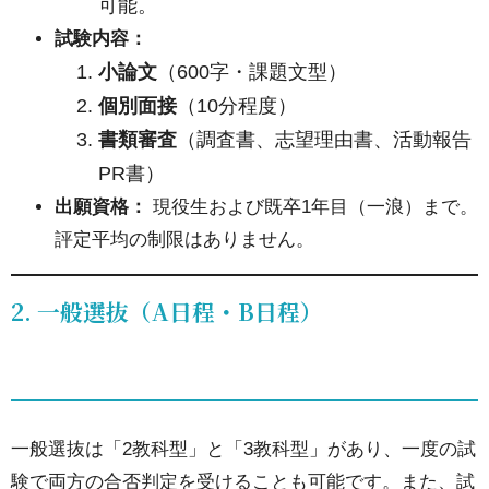
可能。
2.
試験内容：
2.
小論文
（600字・課題文型）
一般
個別面接
（10分程度）
選抜
書類審査
（調査書、志望理由書、活動報告
（A
PR書）
日
出願資格：
現役生および既卒1年目（一浪）まで。
程・
評定平均の制限はありません。
B日
程）
2. 一般選抜（A日程・B日程）
3.
3.
大
一般選抜は「2教科型」と「3教科型」があり、一度の試
学
験で両方の合否判定を受けることも可能です。また、試
入