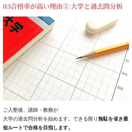
指導
03合格率が高い理由② 大学と過去問分析
7.7.
07個
性の
ある
志望
動機
書を
指
導、
丁寧
に添
ご入塾後、講師・教務が
削
大学の過去問分析を始めます。できる限り
無駄を省き最
短ルートで合格を目指します。
7.8.