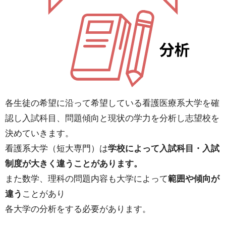
講師
が担
当
（場
合に
よっ
ては3
各生徒の希望に沿って希望している看護医療系大学を確
人）
認し入試科目、問題傾向と現状の学力を分析し志望校を
7.6.
決めていきます。
看護系大学（短大専門）は
学校によって入試科目・入試
06自
制度が大きく違うことがあります。
習力
また数学、理科の問題内容も大学によって
範囲や傾向が
を高
違う
ことがあり
める
各大学の分析をする必要があります。
個別