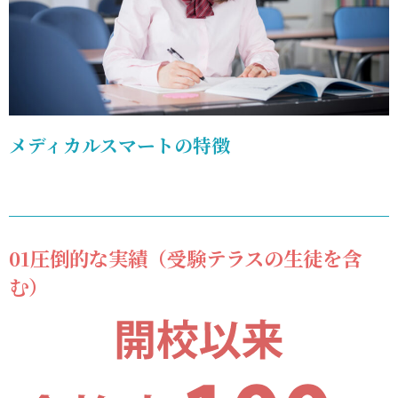
倒的
な実
績
（受
験テ
メディカルスマートの特徴
ラス
の生
徒を
含
01圧倒的な実績（受験テラスの生徒を含
む）
む）
7.2.
02合
格率
が高