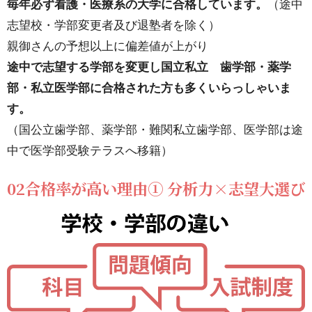
毎年必ず看護・医療系の大学に合格しています。
（途中
学と
志望校・学部変更者及び退塾者を除く）
過去
親御さんの予想以上に偏差値が上がり
問分
途中で志望する学部を変更し国立私立 歯学部・薬学
析
部・私立医学部に合格された方も多くいらっしゃいま
7.4.
す。
04基
（国公立歯学部、薬学部・難関私立歯学部、医学部は途
礎学
中で医学部受験テラスへ移籍）
力の
02合格率が高い理由① 分析力×志望大選び
徹底
7.5.
051科
目に2
人の