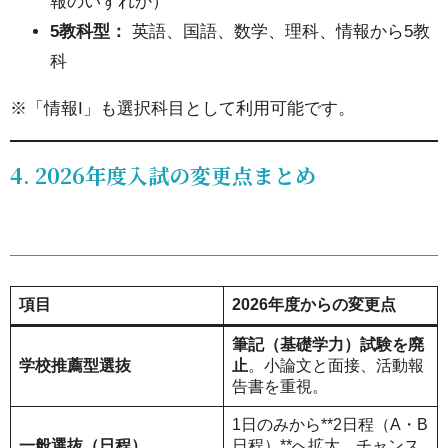
報のいずれか）
医科
5教科型：
英語、国語、数学、理科、情報から5教
大
科
学
看護
※「情報I」も選択科目として利用可能です。
学部
への
4. 2026年度入試の変更点まとめ
合格
を目
指す
なら
項目
2026年度からの変更点
医療
筆記（基礎学力）試験を廃
看護
学校推薦型選抜
止
。小論文と面接、活動報
系学
告書を重視。
部
1日のみから**2日程（A・B
医学
一般選抜（日程）
日程）**へ拡大。チャンス