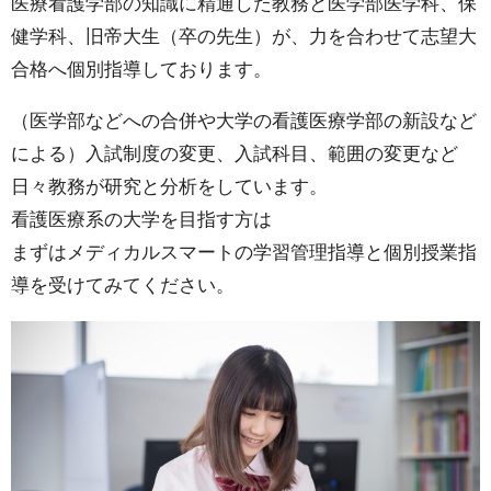
医療看護学部の知識に精通した教務と医学部医学科、保
メ
健学科、旧帝大生（卒の先生）が、力を合わせて志望大
デ
合格へ個別指導しております。
ィ
（医学部などへの合併や大学の看護医療学部の新設など
カ
による）入試制度の変更、入試科目、範囲の変更など
ル
日々教務が研究と分析をしています。
ス
看護医療系の大学を目指す方は
マ
まずはメディカルスマートの学習管理指導と個別授業指
ー
導を受けてみてください。
ト
の
特
徴
7.1.
01圧