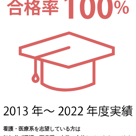
い理
由
① 分
析力×
志望
大選
び
7.3.
03合
格率
が高
い理
由
看護・医療系を志望している方は
② 大