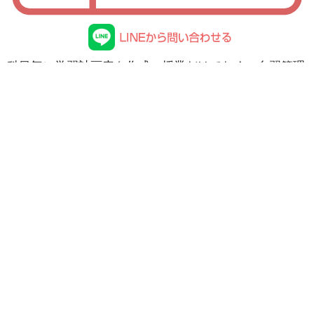
科目毎に学習計画表を作成。授業だけでなく、自習管理
もしっかり行います。
メディカルスマートの学習計画表
年間計画表で、苦手を克服。作って終わりではなく、計
画が崩れたら改善しながら学習を進めます。