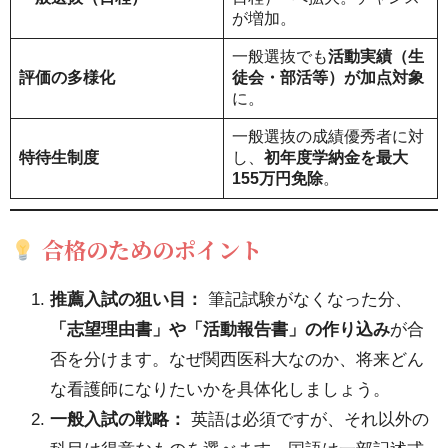
部保
が増加。
健の
一般選抜でも
活動実績（生
評価の多様化
徒会・部活等）が加点対象
対策
に。
に強
一般選抜の成績優秀者に対
いメ
特待生制度
し、
初年度学納金を最大
ディ
155万円免除
。
カル
スマ
合格のためのポイント
ート
にご
推薦入試の狙い目：
筆記試験がなくなった分、
相談
「志望理由書」や「活動報告書」の作り込み
が合
くだ
否を分けます。なぜ関西医科大なのか、将来どん
さ
な看護師になりたいかを具体化しましょう。
い。
一般入試の戦略：
英語は必須ですが、それ以外の