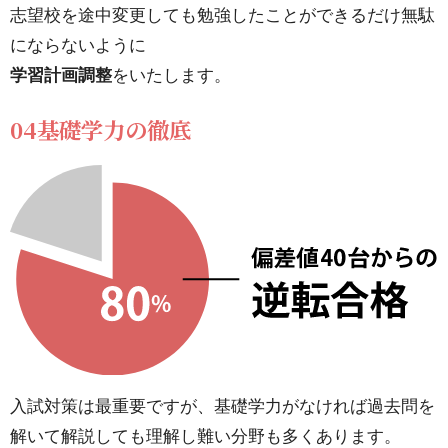
志望校を途中変更しても勉強したことができるだけ無駄
08定
にならないように
期テ
学習計画調整
をいたします。
スト
と合
04基礎学力の徹底
格を
同時
サポ
ート
8.
メ
デ
ィ
カ
入試対策は最重要ですが、基礎学力がなければ過去問を
ル
解いて解説しても理解し難い分野も多くあります。