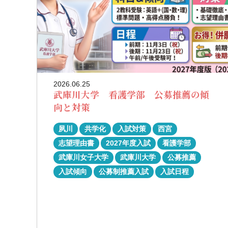
2026.06.25
武庫川大学 看護学部 公募推薦の傾
向と対策
夙川
共学化
入試対策
西宮
志望理由書
2027年度入試
看護学部
武庫川女子大学
武庫川大学
公募推薦
入試傾向
公募制推薦入試
入試日程