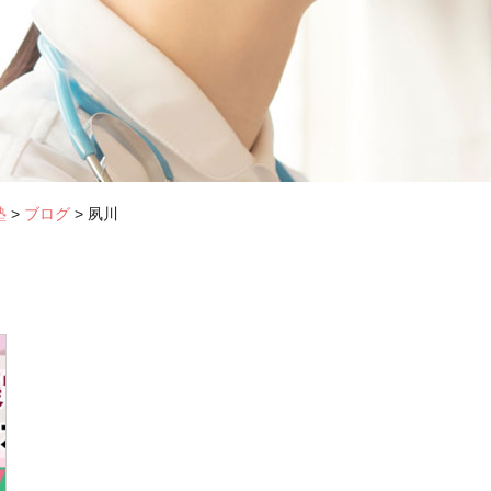
塾
>
ブログ
>
夙川